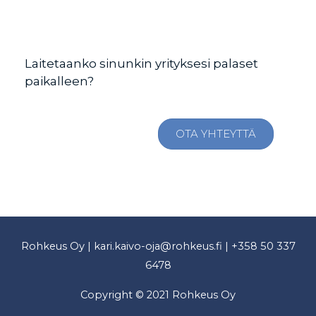
Laitetaanko sinunkin yrityksesi palaset
paikalleen?
OTA YHTEYTTÄ
Rohkeus Oy | kari.kaivo-oja@rohkeus.fi | +358 50 337
6478
Copyright © 2021 Rohkeus Oy