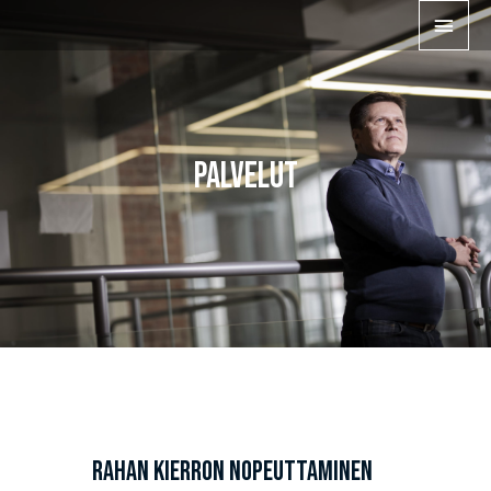
Siirry
PÄÄ
sisältöön
PALVELUT
Rahan kierron nopeuttaminen