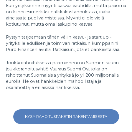
kun yrityksenne myynti kasvaa vauhdilla, mutta pääoma
on kiinni esimerkiksi palkkakustannuksissa, raaka-
aineissa ja puolivalmisteissa. Myynti ei ole vielä
kotiutunut, mutta oma laskupino kasvaa.
Pystyn tarjoamaan tähän väliin kasvu- ja start up -
yrityksille edullisen ja toimivan ratkaisun kumppanini
Puro Financen avulla. Ratkaisun, jota et pankeista saa.
Joukkorahoituksessa päämieheni on Suomen suurin
joukkorahoitusyhtiö Vauraus Suomi Oyj, joka on
rahoittanut Suomalaisia yrityksiä jo yli 200 miljoonalla
eurolla. He ovat hankkeiden mahdollistajia ja
osarahoittajia erilaisissa hankkeissa.
KYSY RAHOITUSPAKETIN RAKENTAMISESTA