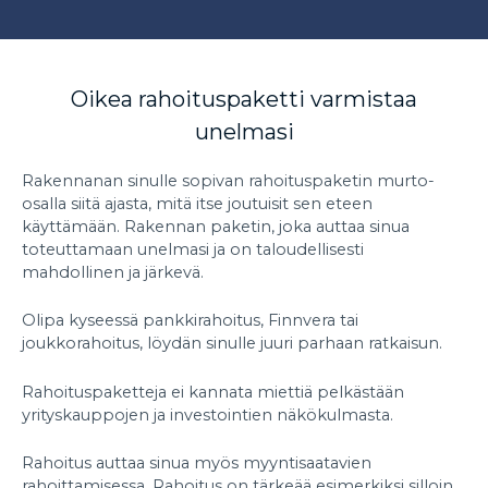
Oikea rahoituspaketti varmistaa
unelmasi
Rakennanan sinulle sopivan rahoituspaketin murto-
osalla siitä ajasta, mitä itse joutuisit sen eteen
käyttämään. Rakennan paketin, joka auttaa sinua
toteuttamaan unelmasi ja on taloudellisesti
mahdollinen ja järkevä.
Olipa kyseessä pankkirahoitus, Finnvera tai
joukkorahoitus, löydän sinulle juuri parhaan ratkaisun.
Rahoituspaketteja ei kannata miettiä pelkästään
yrityskauppojen ja investointien näkökulmasta.
Rahoitus auttaa sinua myös myyntisaatavien
rahoittamisessa. Rahoitus on tärkeää esimerkiksi silloin,