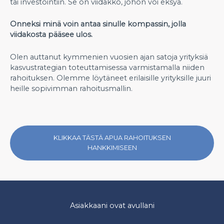
tai investointiin. Se on viidakko, johon voi eksyä.
Onneksi minä voin antaa sinulle kompassin, jolla
viidakosta pääsee ulos.
Olen auttanut kymmenien vuosien ajan satoja yrityksiä
kasvustrategian toteuttamisessa varmistamalla niiden
rahoituksen. Olemme löytäneet erilaisille yrityksille juuri
heille sopivimman rahoitusmallin.
KLIKKAA TÄSTÄ APUA RAHOITUKSEN
HANKKIMISEEN
Asiakkaani ovat avullani