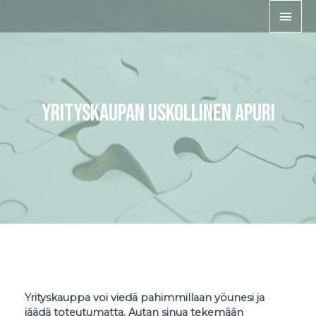
Siirry
PÄÄ
sisältöön
YRITYSKAUPAN USKOLLINEN APURI
Yrityskauppa voi viedä pahimmillaan yöunesi ja
jäädä toteutumatta. Autan sinua tekemään