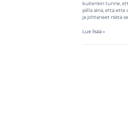
kuitenkin tunne, et
piillä siinä, että et
ja johtaneet niistä s
Näillä
Lue lisää »
vinkeillä
saat
luotua
aidot
strategiset
tavoitteet