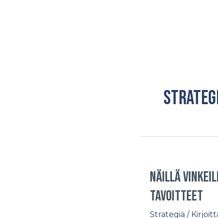
Siirry
sisältöön
STRATEG
Näillä vinkei
tavoitteet
Strategia
/ Kirjoit