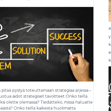
K
y
k
e
k
 pitää pystyä toteuttamaan strategiaa arjessa –
 luotua aidot strategiset tavoitteet Onko teillä
ksi olette olemassa? Tiedättekö, missä haluatte
päästä? Onko teillä kaikesta huolimatta