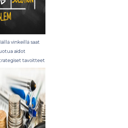
äillä vinkeillä saat
uotua aidot
trategiset tavoitteet