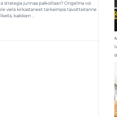
tä strategia junnaa paikoillaan? Ongelma voi
te ole vielä kirkastaneet tärkeimpiä tavoitteitanne
elkeitä, kaikkien …
N
l
s