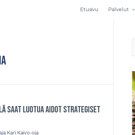
Etusivu
Palvelut
S
e
IA
a
r
c
h
f
llä saat luotua aidot strategiset
o
r
:
taja
Kari Kaivo-oja